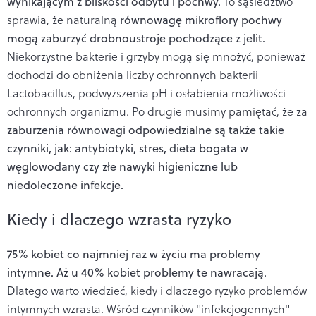
wynikającym z bliskości odbytu i pochwy.
To sąsiedztwo
sprawia, że naturalną
równowagę mikroflory pochwy
mogą zaburzyć drobnoustroje pochodzące z jelit.
Niekorzystne bakterie i grzyby mogą się mnożyć, ponieważ
dochodzi do obniżenia liczby ochronnych bakterii
Lactobacillus, podwyższenia pH i osłabienia możliwości
ochronnych organizmu. Po drugie musimy pamiętać, że za
zaburzenia równowagi odpowiedzialne są także takie
czynniki, jak: antybiotyki, stres, dieta bogata w
węglowodany czy złe nawyki higieniczne lub
niedoleczone infekcje.
Kiedy i dlaczego wzrasta ryzyko
75% kobiet co najmniej raz w życiu ma problemy
intymne. Aż u 40% kobiet problemy te nawracają.
Dlatego warto wiedzieć, kiedy i dlaczego ryzyko problemów
intymnych wzrasta. Wśród czynników "infekcjogennych"