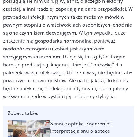
posługują się nim usiłują wyjaśnić,
dlaczego niektórzy
częściej, a inni rzadziej, zapadają na dane przypadłości.
W
przypadku infekcji intymnych także możemy mówić w
pewnym stopniu o właściwościach osobniczych, choć nie
są one czynnikiem decydującym.
W tym wypadku duże
znaczenie ma
gospodarka hormonalna
, ponieważ
niedobór estrogenu u kobiet jest czynnikiem
sprzyjającym zakażeniom
. Dzieje się tak, gdyż estrogen
hamuje produkcję glikogenu, który jest "pożywką" dla
pałeczek kwasu mlekowego, które znów są niezbędne, aby
powstrzymać rozwój grzybów. Ale na to, jak często kobieta
będzie borykać się z infekcjami intymnymi, niebagatelny
wpływ ma przede wszystkim jej codzienny styl życia.
Zobacz także:
Sennik: apteka. Znaczenie i
interpretacja snu o aptece