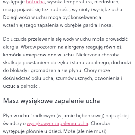
występuje
ból ucha
, wysoka temperatura, niedosłuch,
mogą pojawić się też nudności, wymioty i wysięk z ucha.
Dolegliwości w uchu mogą być konsekwencją
wcześniejszego zapalenia w obrębie gardła i nosa.
Do uczucia przelewania się wody w uchu może prowadzić
alergia. Wbrew pozorom
na alergeny reagują również
komórki umiejscowione w uchu
.
Nieleczona choroba
skutkuje powstaniem obrzęku i stanu zapalnego, dochodzi
do blokady i gromadzenia się płynu. Chory może
doświadczać bólu ucha, szumów usznych, dzwonienia i
uczucia pełności.
Masz wysiękowe zapalenie ucha
Płyn w uchu środkowym (w jamie bębenkowej) najczęściej
świadczy o
wysiękowym zapaleniu ucha
. Choroba
występuje głównie u dzieci. M
oże (ale nie musi)