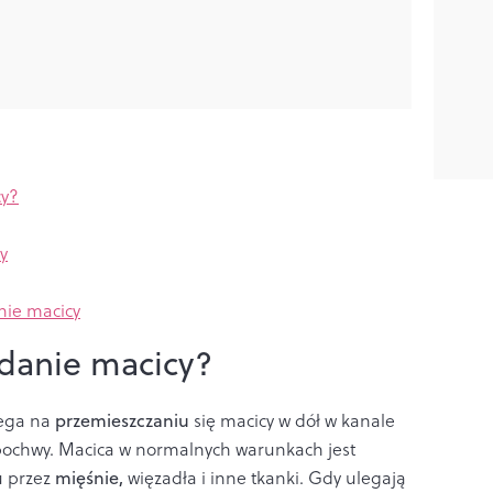
cy?
y
ie macicy
danie macicy?
ega na
przemieszczaniu
się macicy w dół w kanale
pochwy. Macica w normalnych warunkach jest
u przez
mięśnie,
więzadła i inne tkanki. Gdy ulegają