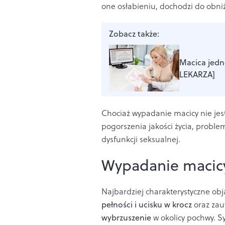
one osłabieniu, dochodzi do obni
Zobacz także:
Macica jedn
LEKARZA]
Chociaż wypadanie macicy nie jes
pogorszenia jakości życia, prob
dysfunkcji seksualnej.
Wypadanie macic
Najbardziej charakterystyczne ob
pełności i ucisku w krocz
oraz za
wybrzuszenie
w okolicy pochwy. 