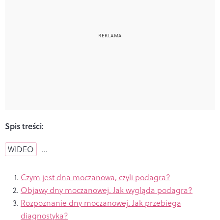
Spis treści:
WIDEO
…
Czym jest dna moczanowa, czyli podagra?
Objawy dny moczanowej. Jak wygląda podagra?
Rozpoznanie dny moczanowej. Jak przebiega
diagnostyka?