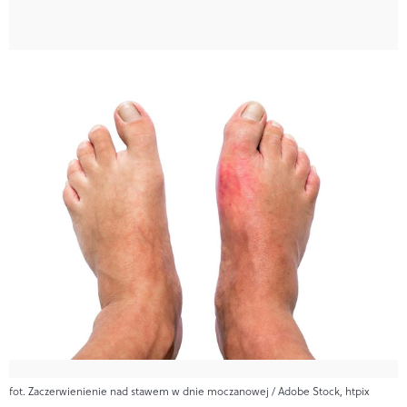
fot. Zaczerwienienie nad stawem w dnie moczanowej / Adobe Stock, htpix