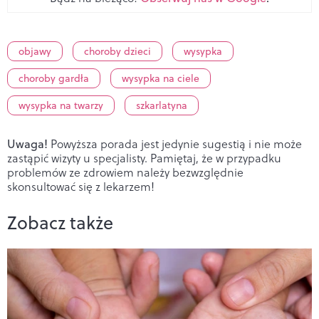
objawy
choroby dzieci
wysypka
choroby gardła
wysypka na ciele
wysypka na twarzy
szkarlatyna
Uwaga!
Powyższa porada jest jedynie sugestią i nie może
zastąpić wizyty u specjalisty. Pamiętaj, że w przypadku
problemów ze zdrowiem należy bezwzględnie
skonsultować się z lekarzem!
Zobacz także