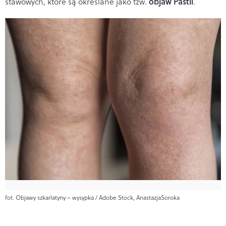
objaw Pastii
stawowych, które są określane jako tzw.
.
fot. Objawy szkarlatyny – wysypka / Adobe Stock, AnastazjaSoroka