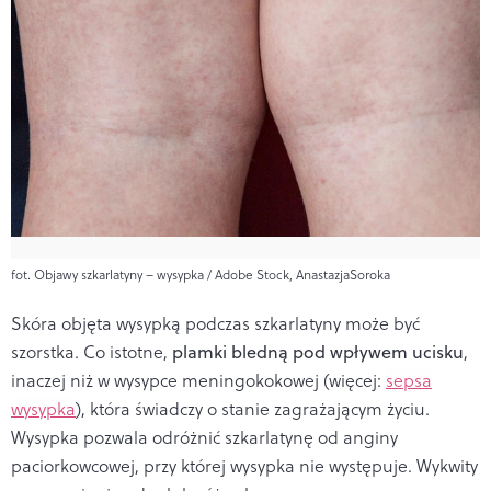
fot. Objawy szkarlatyny – wysypka / Adobe Stock, AnastazjaSoroka
Skóra objęta wysypką podczas szkarlatyny może być
szorstka. Co istotne,
plamki bledną pod wpływem ucisku
,
inaczej niż w wysypce meningokokowej (więcej:
sepsa
wysypka
), która świadczy o stanie zagrażającym życiu.
Wysypka p
ozwala odróżnić szkarlatynę od anginy
paciorkowcowej, przy której wysypka nie występuje. Wykwity