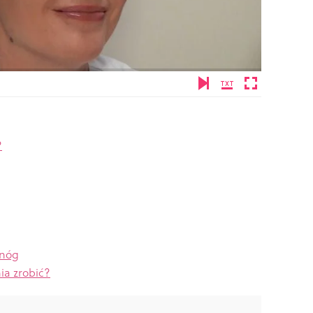
?
 nóg
ia zrobić?