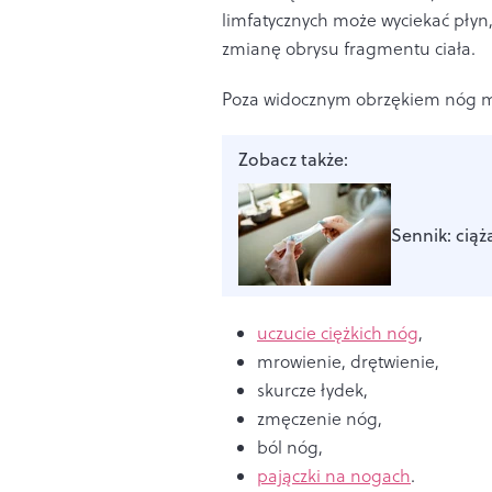
limfatycznych może wyciekać płyn,
zmianę obrysu fragmentu ciała.
Poza widocznym obrzękiem nóg m
Zobacz także:
Sennik: ciąż
uczucie ciężkich nóg
,
mrowienie, drętwienie,
skurcze łydek,
zmęczenie nóg,
ból nóg,
pajączki na nogach
.