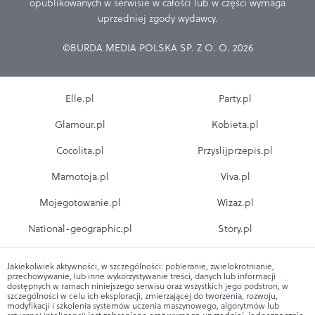
opublikowanych w serwisie w całości lub w części wymaga
uprzedniej zgody wydawcy.
©BURDA MEDIA POLSKA SP. Z O. O. 2026
Elle.pl
Party.pl
Glamour.pl
Kobieta.pl
Cocolita.pl
Przyslijprzepis.pl
Mamotoja.pl
Viva.pl
Mojegotowanie.pl
Wizaz.pl
National-geographic.pl
Story.pl
Jakiekolwiek aktywności, w szczególności: pobieranie, zwielokrotnianie,
przechowywanie, lub inne wykorzystywanie treści, danych lub informacji
dostępnych w ramach niniejszego serwisu oraz wszystkich jego podstron, w
szczególności w celu ich eksploracji, zmierzającej do tworzenia, rozwoju,
modyfikacji i szkolenia systemów uczenia maszynowego, algorytmów lub