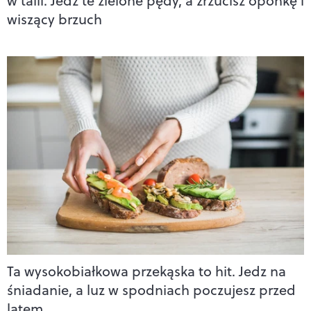
w talii. Jedz te zielone pędy, a zrzucisz oponkę i
wiszący brzuch
Ta wysokobiałkowa przekąska to hit. Jedz na
śniadanie, a luz w spodniach poczujesz przed
latem